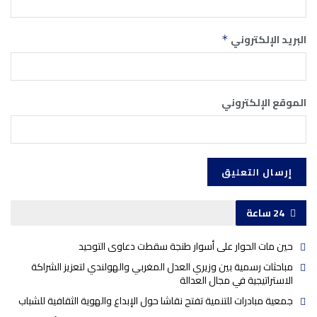
البريد الإلكتروني
*
الموقع الإلكتروني
24 ساعة
حين مات الحوار على أسوار طنجة سقطت دعاوى التوحيد
مباحثات رسمية بين وزيري العدل المغربي والهولندي لتعزيز الشراكة
الاستراتيجية في مجال العدالة
جمعية مبادرات للتنمية تفتح نقاشا حول الإبداع والهوية الثقافية للشباب