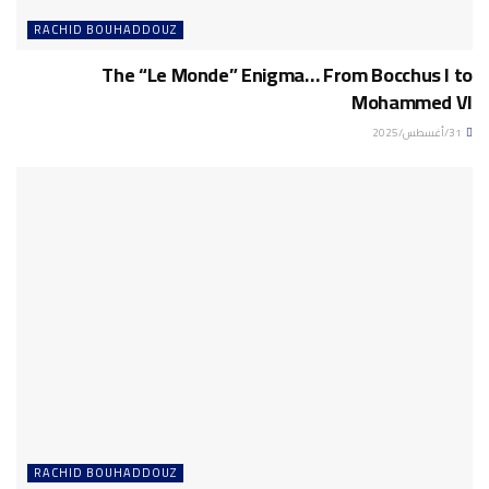
RACHID BOUHADDOUZ
The “Le Monde” Enigma… From Bocchus I to
Mohammed VI
31/أغسطس/2025
RACHID BOUHADDOUZ