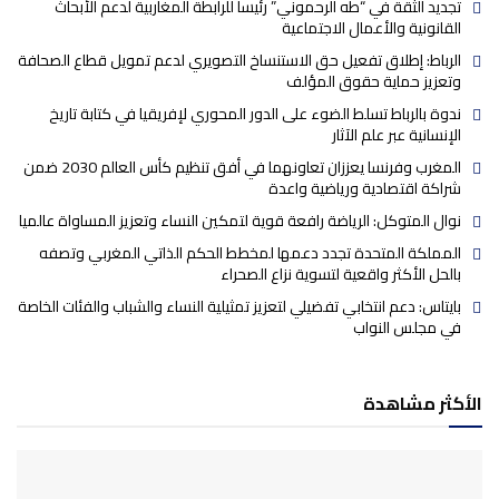
تجديد الثقة في “طه الرحموني” رئيسا للرابطة المغاربية لدعم الأبحاث
القانونية والأعمال الاجتماعية
الرباط: إطلاق تفعيل حق الاستنساخ التصويري لدعم تمويل قطاع الصحافة
وتعزيز حماية حقوق المؤلف
ندوة بالرباط تسلط الضوء على الدور المحوري لإفريقيا في كتابة تاريخ
الإنسانية عبر علم الآثار
المغرب وفرنسا يعززان تعاونهما في أفق تنظيم كأس العالم 2030 ضمن
شراكة اقتصادية ورياضية واعدة
نوال المتوكل: الرياضة رافعة قوية لتمكين النساء وتعزيز المساواة عالميا
المملكة المتحدة تجدد دعمها لمخطط الحكم الذاتي المغربي وتصفه
بالحل الأكثر واقعية لتسوية نزاع الصحراء
بايتاس: دعم انتخابي تفضيلي لتعزيز تمثيلية النساء والشباب والفئات الخاصة
في مجلس النواب
الأكثر مشاهدة