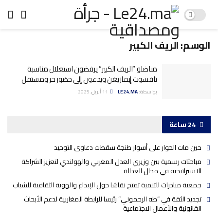
الوسم:
الريف الكبير
مناضلو “الريف الكبير” يرفضون استغلال مناسبة
تافسوت إيمازيغن ويدعون إلى حضور حر ومستقل
بواسطة:
LE24.MA
11 أبريل، 2025
24 ساعة
حين مات الحوار على أسوار طنجة سقطت دعاوى التوحيد
مباحثات رسمية بين وزيري العدل المغربي والهولندي لتعزيز الشراكة
الاستراتيجية في مجال العدالة
جمعية مبادرات للتنمية تفتح نقاشا حول الإبداع والهوية الثقافية للشباب
تجديد الثقة في “طه الرحموني” رئيسا للرابطة المغاربية لدعم الأبحاث
القانونية والأعمال الاجتماعية