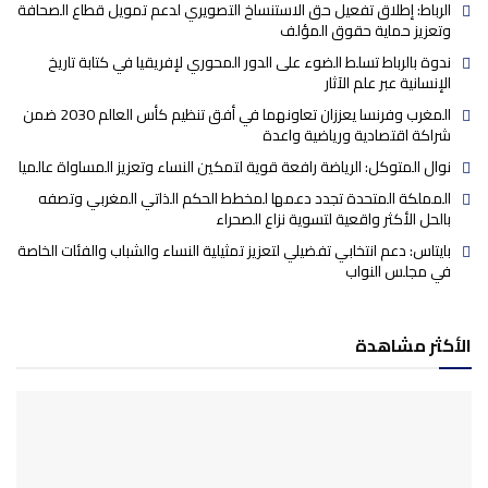
الرباط: إطلاق تفعيل حق الاستنساخ التصويري لدعم تمويل قطاع الصحافة
وتعزيز حماية حقوق المؤلف
ندوة بالرباط تسلط الضوء على الدور المحوري لإفريقيا في كتابة تاريخ
الإنسانية عبر علم الآثار
المغرب وفرنسا يعززان تعاونهما في أفق تنظيم كأس العالم 2030 ضمن
شراكة اقتصادية ورياضية واعدة
نوال المتوكل: الرياضة رافعة قوية لتمكين النساء وتعزيز المساواة عالميا
المملكة المتحدة تجدد دعمها لمخطط الحكم الذاتي المغربي وتصفه
بالحل الأكثر واقعية لتسوية نزاع الصحراء
بايتاس: دعم انتخابي تفضيلي لتعزيز تمثيلية النساء والشباب والفئات الخاصة
في مجلس النواب
الأكثر مشاهدة