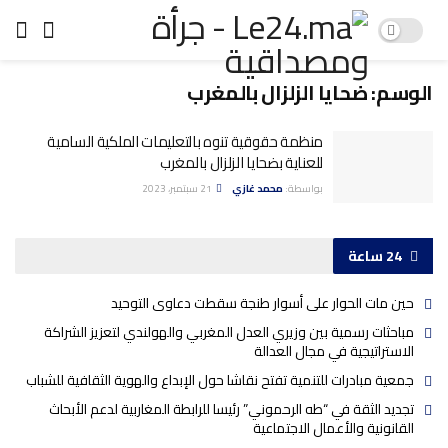
الوسم:
ضحايا الزلزال بالمغرب
منظمة حقوقية تنوه بالتعليمات الملكية السامية
للعناية بضحايا الزلزال بالمغرب
بواسطة:
محمد غازي
21 سبتمبر، 2023
24 ساعة
حين مات الحوار على أسوار طنجة سقطت دعاوى التوحيد
مباحثات رسمية بين وزيري العدل المغربي والهولندي لتعزيز الشراكة
الاستراتيجية في مجال العدالة
جمعية مبادرات للتنمية تفتح نقاشا حول الإبداع والهوية الثقافية للشباب
تجديد الثقة في “طه الرحموني” رئيسا للرابطة المغاربية لدعم الأبحاث
القانونية والأعمال الاجتماعية