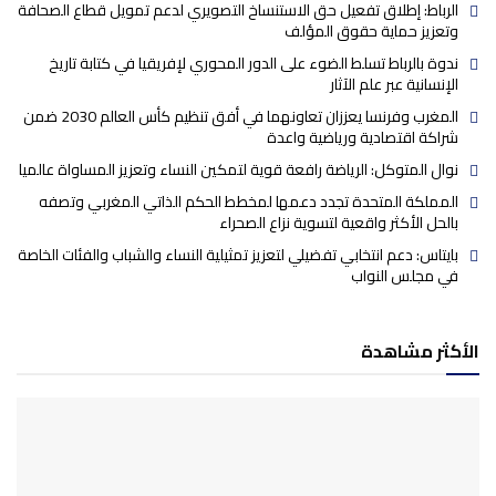
الرباط: إطلاق تفعيل حق الاستنساخ التصويري لدعم تمويل قطاع الصحافة
وتعزيز حماية حقوق المؤلف
ندوة بالرباط تسلط الضوء على الدور المحوري لإفريقيا في كتابة تاريخ
الإنسانية عبر علم الآثار
المغرب وفرنسا يعززان تعاونهما في أفق تنظيم كأس العالم 2030 ضمن
شراكة اقتصادية ورياضية واعدة
نوال المتوكل: الرياضة رافعة قوية لتمكين النساء وتعزيز المساواة عالميا
المملكة المتحدة تجدد دعمها لمخطط الحكم الذاتي المغربي وتصفه
بالحل الأكثر واقعية لتسوية نزاع الصحراء
بايتاس: دعم انتخابي تفضيلي لتعزيز تمثيلية النساء والشباب والفئات الخاصة
في مجلس النواب
الأكثر مشاهدة